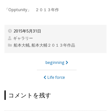
「Opptunity」 ２０１３年作
2015年5月31日
ギャラリー
船本大輔
,
船本大輔２０１３年作品
投
beginning
稿
ナ
Life force
ビ
ゲ
コメントを残す
ー
シ