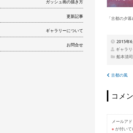
ガッシュ画の描き方
更新記事
「古都の夕暮
ギャラリーについて
2015年
お問合せ
ギャラリ
船本清
投
古都の風
稿
ナ
コメ
ビ
ゲ
ー
メールアド
※
が付いて
シ