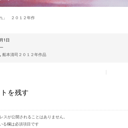
れ」 ２０１２年作
6月1日
ー
司
,
船本清司２０１２年作品
ントを残す
レスが公開されることはありません。
いる欄は必須項目です