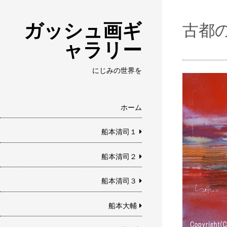
ガッシュ画ギ
古都
ャラリー
にじみの世界を
ホーム
船本清司１
船本清司２
船本清司３
船本大輔