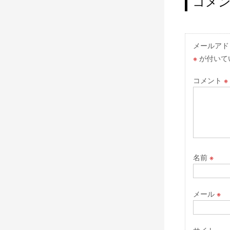
ナ
コメ
ビ
ゲ
ー
メールアド
※
が付いて
シ
ョ
コメント
※
ン
名前
※
メール
※