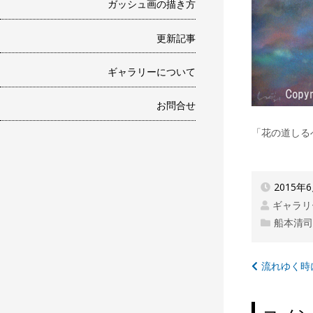
ガッシュ画の描き方
更新記事
ギャラリーについて
お問合せ
「花の道しる
2015年
ギャラリ
船本清
投
流れゆく時
稿