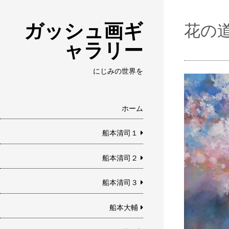
ガッシュ画ギ
花の
ャラリー
にじみの世界を
ホーム
船本清司１
船本清司２
船本清司３
船本大輔