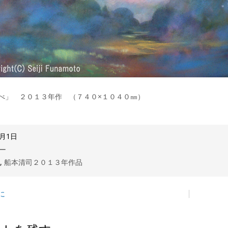
べ」 ２０１３年作 （７４０×１０４０㎜）
6月1日
ー
司
,
船本清司２０１３年作品
に