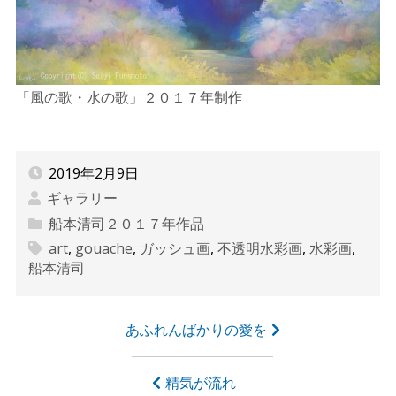
「風の歌・水の歌」２０１７年制作
2019年2月9日
ギャラリー
船本清司２０１７年作品
art
,
gouache
,
ガッシュ画
,
不透明水彩画
,
水彩画
,
船本清司
投
あふれんばかりの愛を
稿
ナ
精気が流れ