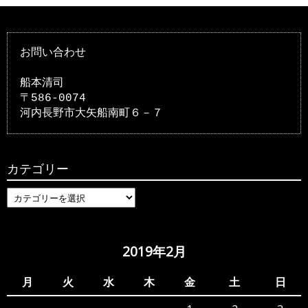
お問い合わせ
船本清司
〒586-0074
河内長野市大矢船南町６－７
カテゴリー
カ
テ
ゴ
リ
2019年2月
ー
月
火
水
木
金
土
日