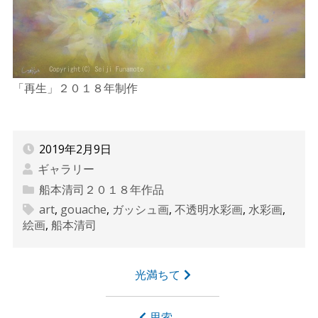
「再生」２０１８年制作
2019年2月9日
ギャラリー
船本清司２０１８年作品
art
,
gouache
,
ガッシュ画
,
不透明水彩画
,
水彩画
,
絵画
,
船本清司
投
光満ちて
稿
思索