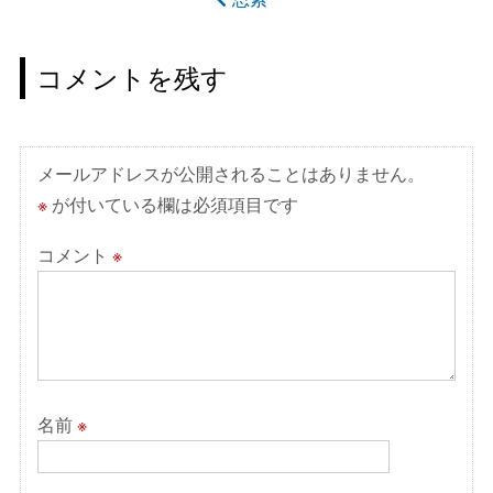
ナ
ビ
ゲ
コメントを残す
ー
シ
ョ
メールアドレスが公開されることはありません。
ン
※
が付いている欄は必須項目です
コメント
※
名前
※